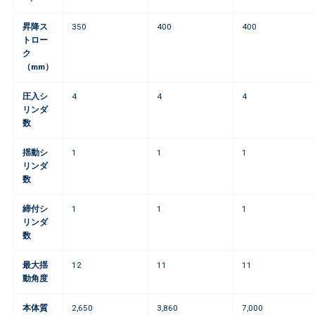
昇降ス
350
400
400
トロー
ク
（mm）
圧入シ
4
4
4
リンダ
数
揺動シ
1
1
1
リンダ
数
締付シ
1
1
1
リンダ
数
最大揺
12
11
11
動角度
本体質
2,650
3,860
7,000