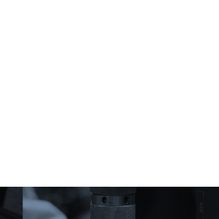
力（切断力193.9kN） MAXφ180の
れたコッター式ジャッキ 適用推進
ケーブル切断可能 ※ケーブルカッ
管 HP半管ID800・900 推進管管芯高
ター専用油圧ユニットもございま
800 739 900 813 推進ジャッキ 押
す。 ※お客様のご要望に合わせた
力 750kN×4=3000kN 引力
仕様での製作も可能です。
131kN×4=524kN ストローク
665+640=1305mm 最高使用圧力
押 40MPa 引 14MPa 質量 発進架台
2200kg 推進ジャッキ 590kg × 2set
押輸 1100kg 総質料 4400kg ※お客
様のご要望に合わせた仕様での製作
も可能です。