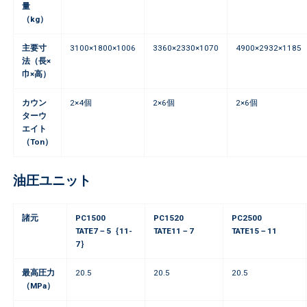
量
（kg）
主要寸
3100×1800×1006
3360×2330×1070
4900×2932×1185
法（長×
巾×高）
カウン
2×4個
2×6個
2×6個
ターウ
エイト
（Ton）
油圧ユニット
諸元
PC1500
PC1520
PC2500
TATE7－5｛11-
TATE11－7
TATE15－11
7｝
最高圧力
20.5
20.5
20.5
（MPa）