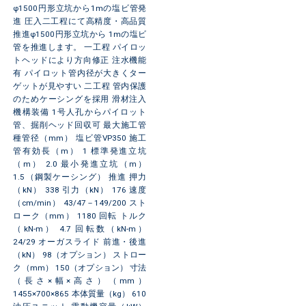
φ1500円形立坑から1mの塩ビ管発
進 圧入二工程にて高精度・高品質
推進φ1500円形立坑から 1mの塩ビ
管を推進します。 一工程 パイロッ
トヘッドにより方向修正 注水機能
有 パイロット管内径が大きくター
ゲットが見やすい 二工程 管内保護
のためケーシングを採用 滑材注入
機構装備 1号人孔からパイロット
管、掘削ヘッド回収可 最大施工管
種管径（mm） 塩ビ管VP350 施工
管有効長（m） 1 標準発進立坑
（m） 2.0 最小発進立坑（m）
1.5（鋼製ケーシング） 推進 押力
（kN） 338 引力（kN） 176 速度
（cm/min） 43/47－149/200 スト
ローク（mm） 1180 回転 トルク
（kN-m） 4.7 回転数（kN-m）
24/29 オーガスライド 前進・後進
（kN） 98（オプション） ストロー
ク（mm） 150（オプション） 寸法
（長さ×幅×高さ）（mm）
1455×700×865 本体質量（kg） 610