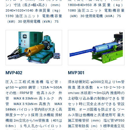
ン） 寸法（長さ×幅×高さ）（mm）
1800×840×950 本体質量（kg）
2040×1020×1040 本体質量（kg）
1080 油圧ユニット 電動機容量
1590 油圧ユニット 電動機容量
（kW） 30 使用発電機（kVA） 75
（kW） 30 使用発電機（kVA） 75
MVP402
MVP301
圧入二工程式推進機 塩ビ管：
滞水砂層対応 φ2000立坑より1m管
φ150〜φ300 鋼管：125A〜500A
推進 透水係数 k＝10−2〜10−3
その他：FRPＭ管 他 高トルク 外
cm/sec 水頭差1〜3m以内 推進時の
管 MAX 8.33kN-m 高トルク 内
土砂取り込み量の制御ができる 管
管 MAX 3.92kN-m 高推力 MAX
セット時に完全止水ができる 管設
588kN パイロット管内径が大きく高
置時、オーガ固着を防止する ツー
輝度ターゲット採用 注水機能 滑材
ルス類は他機種と共通使用可 最大
機能 2m立坑から1m管推進（401は
施工管種管径（mm） 塩ビ管VP350
0.8m） １号人孔からパイロット
施工管有効長（m） 1 標準発進立坑