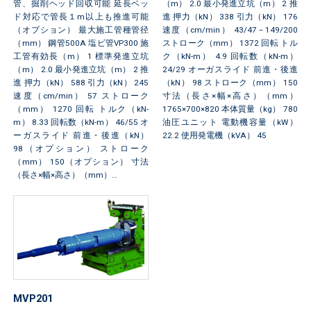
管、掘削ヘッド回収可能 延長ベッ
（m） 2.0 最小発進立坑（m） 2 推
ド対応で管長１m以上も推進可能
進 押力（kN） 338 引力（kN） 176
（オプション） 最大施工管種管径
速度（cm/min） 43/47－149/200
（mm） 鋼管500A 塩ビ管VP300 施
ストローク（mm） 1372 回転 トル
工管有効長（m） 1 標準発進立坑
ク（kN-m） 4.9 回転数（kN-m）
（m） 2.0 最小発進立坑（m） 2 推
24/29 オーガスライド 前進・後進
進 押力（kN） 588 引力（kN） 245
（kN） 98 ストローク（mm） 150
速度（cm/min） 57 ストローク
寸法（長さ×幅×高さ）（mm）
（mm） 1270 回転 トルク（kN-
1765×700×820 本体質量（kg） 780
m） 8.33 回転数（kN-m） 46/55 オ
油圧ユニット 電動機容量（kW）
ーガスライド 前進・後進（kN）
22.2 使用発電機（kVA） 45
98（オプション） ストローク
（mm） 150（オプション） 寸法
（長さ×幅×高さ）（mm）…
MVP201