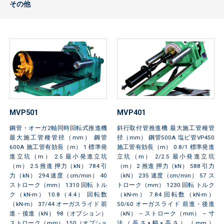
その他
MVP501
MVP401
鋼管・オーガ2軸同時回転式推進機
斜行取付管推進機 最大施工管種管
最大施工管種管径（mm） 鋼管
径（mm） 鋼管500A 塩ビ管VP450
600A 施工管有効長（m） 1 標準発
施工管有効長（m） 0.8/1 標準発進
進立坑（m） 2.5 最小発進立坑
立坑（m） 2/2.5 最小発進立坑
（m） 2.5 推進 押力（kN） 784 引
（m） 2 推進 押力（kN） 588 引力
力（kN） 294 速度（cm/min） 40
（kN） 235 速度（cm/min） 57 ス
ストローク（mm） 1310 回転 トル
トローク（mm） 1230 回転 トルク
ク（kN-m） 10.8（4.4） 回転数
（kN-m） 7.84 回転数（kN-m）
（kN-m） 37/44 オーガスライド 前
50/60 オーガスライド 前進・後進
進・後進（kN） 98（オプション）
（kN） – ストローク（mm） – 寸
ストローク（mm） 150（オプショ
法（長さ×幅×高さ）（mm）